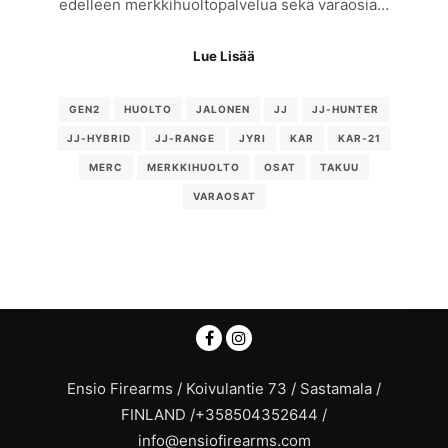
edelleen merkkihuoltopalvelua sekä varaosia…
Lue Lisää
GEN2
HUOLTO
JALONEN
JJ
JJ-HUNTER
JJ-HYBRID
JJ-RANGE
JYRI
KAR
KAR-21
MERC
MERKKIHUOLTO
OSAT
TAKUU
VARAOSAT
Ensio Firearms / Koivulantie 73 / Sastamala /
FINLAND /+358504352644 /
info@ensiofirearms.com