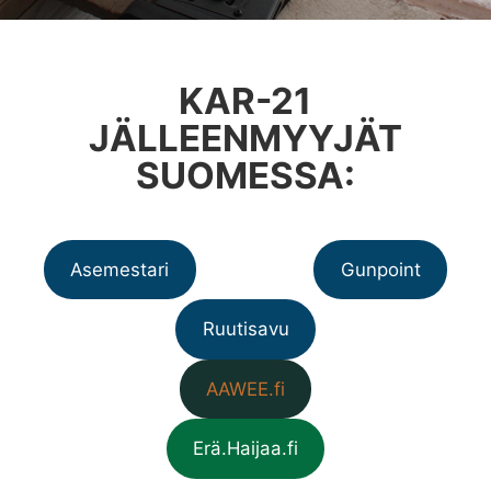
KAR-21
JÄLLEENMYYJÄT
SUOMESSA:
Asemestari
Gunpoint
Ruutisavu
AAWEE.fi
Erä.Haijaa.fi